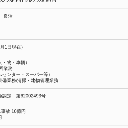
36-6911/082-236-6916
 良治
年4月1日現在）
人・物・車輌）
回業務
ムセンター・スーパー等）
警備業務/清掃・建物管理業務
定 第62002493号
1事故 10億円
円