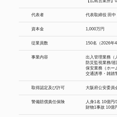
【広島営業所】082-2
代表者
代表取締役 田中
資本金
1,000万円
従業員数
150名（2026
事業内容
出入管理業務（
防災監視業務/巡
保安業務（ホー
交通誘導・雑踏
取得認定及び許可
大阪府公安委員会認
警備賠償責任保険
人身1名 10億円/
財物1事故 10億