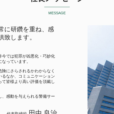
MESSAGE
常に研鑽を重ね、感
供致します。
昨今では犯罪が凶悪化・巧妙化
になっています。
危険にさらされるかわからなく
いるなか、コミュニケーション
って皆様より高い評価を頂戴し
し、感動を与えられる警備サー
田中 良治
代表取締役